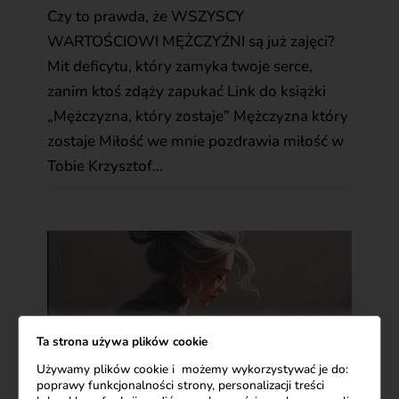
Czy to prawda, że WSZYSCY
WARTOŚCIOWI MĘŻCZYŹNI są już zajęci?
Mit deficytu, który zamyka twoje serce,
zanim ktoś zdąży zapukać Link do książki
„Mężczyzna, który zostaje” Mężczyzna który
zostaje Miłość we mnie pozdrawia miłość w
Tobie Krzysztof...
Ta strona używa plików cookie
Używamy plików cookie i możemy wykorzystywać je do:
poprawy funkcjonalności strony, personalizacji treści