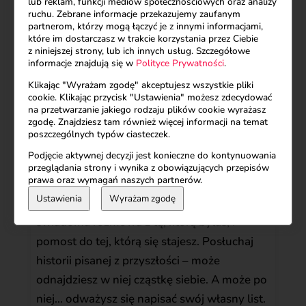
lub reklam, funkcji mediów społecznościowych oraz analizy
ruchu. Zebrane informacje przekazujemy zaufanym
partnerom, którzy mogą łączyć je z innymi informacjami,
które im dostarczasz w trakcie korzystania przez Ciebie
z niniejszej strony, lub ich innych usług. Szczegółowe
List do młodszej wersji siebie
informacje znajdują się w
Polityce Prywatności
.
Listy
,
Video
Klikając "Wyrażam zgodę" akceptujesz wszystkie pliki
cookie. Klikając przycisk "Ustawienia" możesz zdecydować
Czy kiedykolwiek chciałaś wrócić do siebie
na przetwarzanie jakiego rodzaju plików cookie wyrażasz
zgodę. Znajdziesz tam również więcej informacji na temat
sprzed lat – nie po to, by coś naprawić, ale
poszczególnych typów ciasteczek.
by przytulić tę dawną wersję siebie z
Podjęcie aktywnej decyzji jest konieczne do kontynuowania
czułością i zrozumieniem? Ten list to
przeglądania strony i wynika z obowiązujących przepisów
prawa oraz wymagań naszych partnerów.
zaproszenie do właśnie takiej podróży –
Ustawienia
Wyrażam zgodę
pełnej refleksji, odwagi i delikatności. To
świadoma rozmowa z tą, którą byłaś, i
pomost do tej, którą się stajesz. Posłuchaj
historii pisanej z przyszłości – może
odnajdziesz w niej cząstkę siebie. A może po
niej… odważysz się napisać swój własny list.