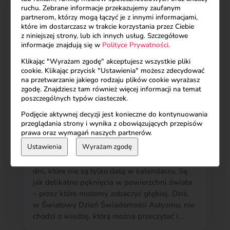
ruchu. Zebrane informacje przekazujemy zaufanym
partnerom, którzy mogą łączyć je z innymi informacjami,
które im dostarczasz w trakcie korzystania przez Ciebie
z niniejszej strony, lub ich innych usług. Szczegółowe
informacje znajdują się w
Polityce Prywatności
.
Klikając "Wyrażam zgodę" akceptujesz wszystkie pliki
cookie. Klikając przycisk "Ustawienia" możesz zdecydować
na przetwarzanie jakiego rodzaju plików cookie wyrażasz
zgodę. Znajdziesz tam również więcej informacji na temat
poszczególnych typów ciasteczek.
Podjęcie aktywnej decyzji jest konieczne do kontynuowania
przeglądania strony i wynika z obowiązujących przepisów
prawa oraz wymagań naszych partnerów.
Ustawienia
Wyrażam zgodę
Książka Z innego świata
Nie inność - lecz inny sposób czucia świata Są
dni, które nie są tylko datą w kalendarzu. Są
jak delikatne pęknięcia w powierzchni świata
– przez które możemy zobaczyć głębiej. Dziś,
w Światowy Dzień Świadomości Autyzmu, nie
chodzi o wiedzę, którą można przeczytać i...