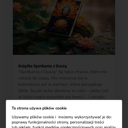
Książka Spotkania z Duszą
"Spotkania z Duszą" Są takie chwile, które nie
należą do czasu. Nie mieszczą się w
kalendarzu ani w pamięci, która porządkuje
fakty. Są jak ciche otwarcie w ciele – jakby coś
w tobie nagle przestało się bronić… i zaczęło
widzieć. Patrzysz na drugiego człowieka i to...
Ta strona używa plików cookie
Używamy plików cookie i możemy wykorzystywać je do:
poprawy funkcjonalności strony, personalizacji treści
lub reklam, funkcji mediów społecznościowych oraz analizy