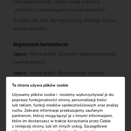
Dlaczego kobiety często czują większą
„chemię” z niedostępnymi mężczyznami?
Książka Jak stać się mężczyzną, którego kocha
się bez wysiłku
Najnowsze komentarze
Jagna
-
Rana matki. Uznanie i zaakceptowanie
swoich emocji
Jagna
-
Rana matki. Rozdzielenie własnej
tożsamości od wpływu matki
Ta strona używa plików cookie
Jagna
-
Rana matki. Wewnętrzna matka – daj
Używamy plików cookie i możemy wykorzystywać je do:
sobie to, czego nie dostałaś
poprawy funkcjonalności strony, personalizacji treści
lub reklam, funkcji mediów społecznościowych oraz analizy
Jagna
-
Rana matki. Uwolnienie się od
ruchu. Zebrane informacje przekazujemy zaufanym
partnerom, którzy mogą łączyć je z innymi informacjami,
lojalności wobec matki
które im dostarczasz w trakcie korzystania przez Ciebie
z niniejszej strony, lub ich innych usług. Szczegółowe
Jagna
-
Rana matki. Stworzenie własnego