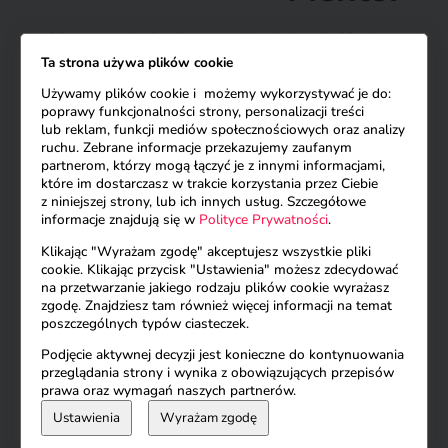
Mam psychologiczne wykształcenie i jestem
Ta strona używa plików cookie
dyplomowanym coachem
po Akademii
Używamy plików cookie i możemy wykorzystywać je do:
Leona Koźmińskiego.
poprawy funkcjonalności strony, personalizacji treści
lub reklam, funkcji mediów społecznościowych oraz analizy
Od ponad 20 lat pomagam moim klientkom
ruchu. Zebrane informacje przekazujemy zaufanym
w realizacji celów osobistych i zawodowych.
partnerom, którzy mogą łączyć je z innymi informacjami,
które im dostarczasz w trakcie korzystania przez Ciebie
Pomagam im pokochać siebie.
z niniejszej strony, lub ich innych usług. Szczegółowe
informacje znajdują się w
Polityce Prywatności
.
Motywuję kobiety do osiągnięcia
Klikając "Wyrażam zgodę" akceptujesz wszystkie pliki
najwyższego osobistego poziomu poprzez
cookie. Klikając przycisk "Ustawienia" możesz zdecydować
na przetwarzanie jakiego rodzaju plików cookie wyrażasz
pokazywanie im szans i możliwości, nie zaś
zgodę. Znajdziesz tam również więcej informacji na temat
poszczególnych typów ciasteczek.
mówienie im co mają robić.
Podjęcie aktywnej decyzji jest konieczne do kontynuowania
Nagrywam medytacje prowadzone i
przeglądania strony i wynika z obowiązujących przepisów
transe hipnotyczne, które ułatwiają
prawa oraz wymagań naszych partnerów.
Ustawienia
Wyrażam zgodę
dotarcie do podświadomości w celu jej