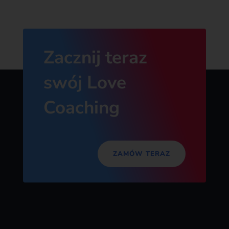
Zacznij teraz
swój Love
Coaching
ZAMÓW TERAZ