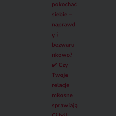
pokochać
siebie –
naprawd
ę i
bezwaru
nkowo?
✔️
Czy
Twoje
relacje
miłosne
sprawiają
Ci ból,