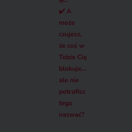
✔️
A
może
czujesz,
że coś w
Tobie Cię
blokuje…
ale nie
potrafisz
tego
nazwać?