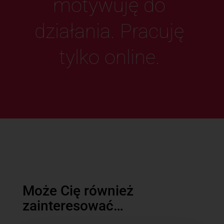
motywuję do
działania. Pracuję
tylko online.
Może Cię również
zainteresować…