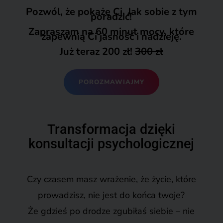
Pozwól, że pokażę Ci, Jak sobie z tym
poradzić!
Zapraszam na 60 minut mocy, które
zapewnią Ci jasność i nadzieję.
Już teraz 2
00
zł!
300 zł
POROZMAWIAJMY
Transformacja dzięki
konsultacji psychologicznej
Czy czasem masz wrażenie, że życie, które
prowadzisz, nie jest do końca twoje?
Że gdzieś po drodze zgubiłaś siebie – nie