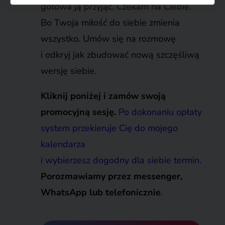
gotowa ją przyjąć.
Czekam na Ciebie.
Bo Twoja miłość do siebie zmienia
wszystko. Umów się na rozmowę
i odkryj jak zbudować nową szczęśliwą
wersję siebie.
Kliknij poniżej i zamów swoją
promocyjną sesję.
Po dokonaniu opłaty
system przekieruje Cię do mojego
kalendarza
i wybierzesz dogodny dla siebie termin.
Porozmawiamy przez messenger,
WhatsApp lub telefonicznie
.