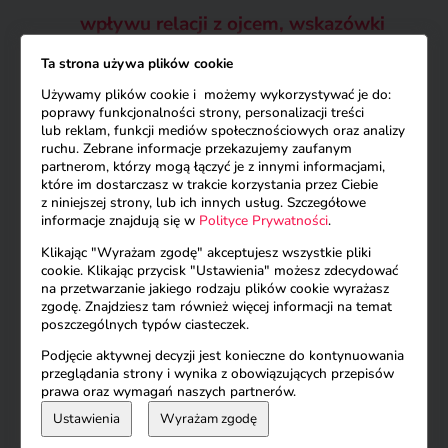
wpływu relacji z ojcem, wskazówki
do dalszej pracy, przestrzeń na Twoje
Ta strona używa plików cookie
pytania i emocje
Używamy plików cookie i możemy wykorzystywać je do:
poprawy funkcjonalności strony, personalizacji treści
lub reklam, funkcji mediów społecznościowych oraz analizy
Konsultacja psychologiczna
ruchu. Zebrane informacje przekazujemy zaufanym
partnerom, którzy mogą łączyć je z innymi informacjami,
online pomoże Ci odnaleźć
które im dostarczasz w trakcie korzystania przez Ciebie
siebie
z niniejszej strony, lub ich innych usług. Szczegółowe
informacje znajdują się w
Polityce Prywatności
.
Nie ma znaczenia, ile masz lat, jakie
Klikając "Wyrażam zgodę" akceptujesz wszystkie pliki
decyzje podjęłaś wcześniej, ani jak
cookie. Klikając przycisk "Ustawienia" możesz zdecydować
na przetwarzanie jakiego rodzaju plików cookie wyrażasz
wyglądała Twoja historia. To, co ma
zgodę. Znajdziesz tam również więcej informacji na temat
poszczególnych typów ciasteczek.
znaczenie, to to, co zrobisz teraz.
Podjęcie aktywnej decyzji jest konieczne do kontynuowania
Wszystko zaczyna się od jednej decyzji.
przeglądania strony i wynika z obowiązujących przepisów
prawa oraz wymagań naszych partnerów.
Od jednej rozmowy. Nie obiecuję Ci
Ustawienia
Wyrażam zgodę
bajki. Obiecuję Ci prawdę – jeśli jesteś