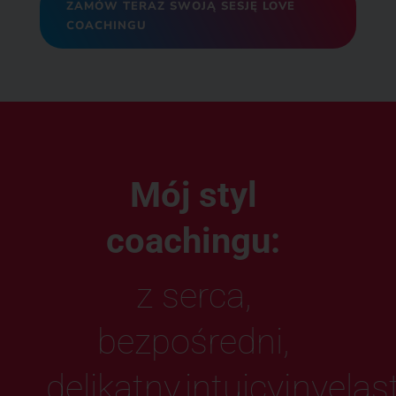
ZAMÓW TERAZ SWOJĄ SESJĘ LOVE
COACHINGU
Mój styl
coachingu:
z serca,
bezpośredni,
delikatny,intuicyjnyelas