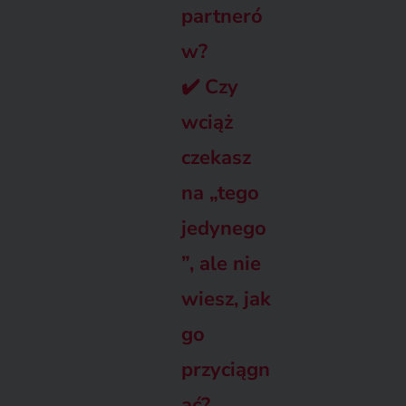
partneró
w?
✔️
Czy
wciąż
czekasz
na „tego
jedynego
”, ale nie
wiesz, jak
go
przyciągn
ąć?