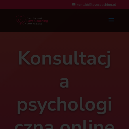
kontakt@lovecoaching.pl
Konsultacj
a
psychologi
czna online