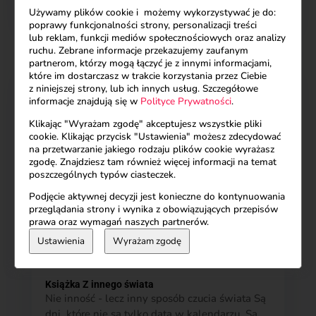
w tobie nagle przestało się bronić… i zaczęło
Używamy plików cookie i możemy wykorzystywać je do:
widzieć. Patrzysz na drugiego człowieka i to...
poprawy funkcjonalności strony, personalizacji treści
lub reklam, funkcji mediów społecznościowych oraz analizy
ruchu. Zebrane informacje przekazujemy zaufanym
partnerom, którzy mogą łączyć je z innymi informacjami,
które im dostarczasz w trakcie korzystania przez Ciebie
z niniejszej strony, lub ich innych usług. Szczegółowe
informacje znajdują się w
Polityce Prywatności
.
Klikając "Wyrażam zgodę" akceptujesz wszystkie pliki
cookie. Klikając przycisk "Ustawienia" możesz zdecydować
na przetwarzanie jakiego rodzaju plików cookie wyrażasz
zgodę. Znajdziesz tam również więcej informacji na temat
poszczególnych typów ciasteczek.
Podjęcie aktywnej decyzji jest konieczne do kontynuowania
przeglądania strony i wynika z obowiązujących przepisów
prawa oraz wymagań naszych partnerów.
Ustawienia
Wyrażam zgodę
Książka Z innego świata
Nie inność - lecz inny sposób czucia świata Są
dni, które nie są tylko datą w kalendarzu. Są