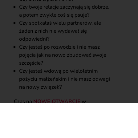
Czy twoje relacje zaczynają się dobrze,
a potem zwykle coś się psuje?
Czy spotkałaś wielu partnerów, ale
żaden z nich nie wydawał się
odpowiedni?
Czy jesteś po rozwodzie i nie masz
pojęcia jak na nowo zbudować swoje
szczęście?
Czy jesteś wdową po wieloletnim
pożyciu małżeńskim i nie masz odwagi
na nowy związek?
Czas na
NOWE OTWARCIE
w
miłosnych relacjach! Love Coaching
pomoże Ci zmienić wzorce myślowe,
które prowadzą do powtarzania