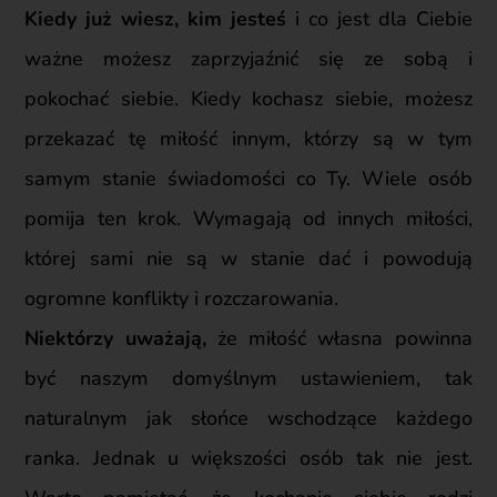
Kiedy ju
ż
wiesz, kim jeste
ś
i co jest dla Ciebie
ważne
mo
ż
esz
zaprzyja
ź
ni
ć
si
ę
ze sob
ą
i
pokocha
ć
siebie. Kiedy kochasz siebie, mo
ż
esz
przekaza
ć
t
ę
mi
ł
o
ść
innym, którzy s
ą
w tym
samym stanie świadomości co Ty. Wiele osób
pomija ten krok. Wymagaj
ą
od innych mi
ł
o
ś
ci,
której sami nie s
ą
w stanie da
ć
i powoduj
ą
ogromne konflikty i rozczarowania.
Niektórzy uwa
ż
aj
ą
,
ż
e mi
ł
o
ść
w
ł
asna powinna
by
ć
naszym domy
ś
lnym ustawieniem, tak
naturalnym jak s
ł
o
ń
ce wschodz
ą
ce ka
ż
dego
ranka. Jednak u wi
ę
kszo
ś
ci osób tak nie jest.