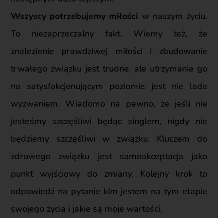
Wszyscy potrzebujemy mi
ł
o
ś
ci
w naszym
ż
yciu.
To niezaprzeczalny fakt. Wiemy też, że
znalezienie prawdziwej
miłości i zbudowanie
trwałego związku jest trudne, ale utrzymanie go
na satysfakcjonującym poziomie jest
nie lada
wyzwaniem. Wiadomo na pewno, że j
eśli nie
jesteśmy szczęśliwi będąc singlem, nigdy nie
będziemy szczęśliwi w związku.
Kluczem do
zdrowego zwi
ą
zku jest samoakceptacja jako
punkt wyj
ś
ciowy do zmiany. Kolejny krok to
odpowied
ź
na pytanie kim jestem na tym etapie
swojego
ż
ycia i jakie są moje wartości.