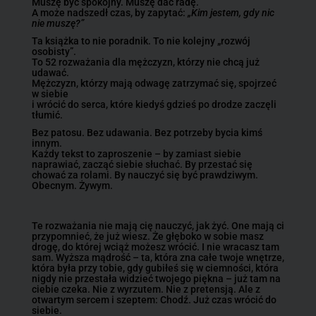
Muszę być spokojny. Muszę dać radę.
A może nadszedł czas, by zapytać:
„Kim jestem, gdy nic
nie muszę?”
Ta książka to nie poradnik. To nie kolejny „rozwój
osobisty”.
To 52 rozważania dla mężczyzn, którzy nie chcą już
udawać.
Mężczyzn, którzy mają odwagę zatrzymać się, spojrzeć
w siebie
i wrócić do serca, które kiedyś gdzieś po drodze zaczęli
tłumić.
Bez patosu. Bez udawania. Bez potrzeby bycia kimś
innym.
Każdy tekst to zaproszenie – by zamiast siebie
naprawiać, zacząć siebie słuchać. By przestać się
chować za rolami. By nauczyć się być prawdziwym.
Obecnym. Żywym.
Te rozważania nie mają cię nauczyć, jak żyć. One mają ci
przypomnieć, że już wiesz. Że głęboko w sobie masz
drogę, do której wciąż możesz wrócić. I nie wracasz tam
sam. Wyższa mądrość – ta, która zna całe twoje wnętrze,
która była przy tobie, gdy gubiłeś się w ciemności, która
nigdy nie przestała widzieć twojego piękna – już tam na
ciebie czeka. Nie z wyrzutem. Nie z pretensją. Ale z
otwartym sercem i szeptem: Chodź. Już czas wrócić do
siebie.