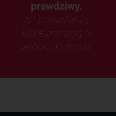
prawdziwy.
52 rozważania,
które pomogą ci
wrócić do siebie.