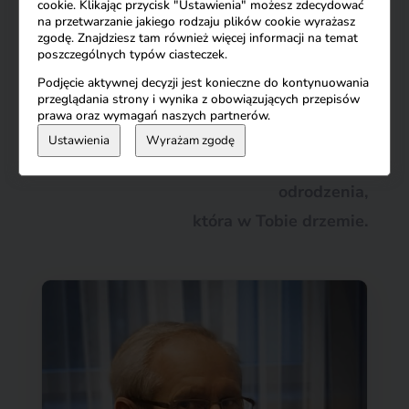
cookie. Klikając przycisk "Ustawienia" możesz zdecydować
wspólnej podróży przez strony tego
na przetwarzanie jakiego rodzaju plików cookie wyrażasz
zgodę. Znajdziesz tam również więcej informacji na temat
tomiku. Obyś odnalazła w nich cząstkę
poszczególnych typów ciasteczek.
siebie
i zaczerpnęła siłę do dumnej
Podjęcie aktywnej decyzji jest konieczne do kontynuowania
przeglądania strony i wynika z obowiązujących przepisów
wędrówki przez życie, chwytając
z
prawa oraz wymagań naszych partnerów.
każdego przeżycia to, co najcenniejsze,
Ustawienia
Wyrażam zgodę
przypominając sobie
o niezwykłej mocy
odrodzenia,
która
w Tobie drzemie.