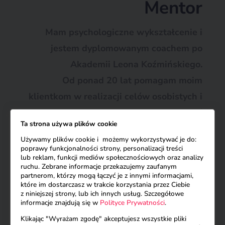
Mentor
Mam psychologiczne wykształcenie i
jestem dyplomowanym coachem
po
Akademii Leona Koźmińskiego.
Od ponad 20 lat pomagam moim
klientkom
w realizacji celów osobistych i
zawodowych. Pomagam im pokochać
Ta strona używa plików cookie
siebie.
Motywuję kobiety do osiągnięcia
Używamy plików cookie i możemy wykorzystywać je do:
najwyższego osobistego poziomu poprzez
poprawy funkcjonalności strony, personalizacji treści
lub reklam, funkcji mediów społecznościowych oraz analizy
pokazywanie im szans
ruchu. Zebrane informacje przekazujemy zaufanym
i możliwości, nie zaś mówienie im co mają
partnerom, którzy mogą łączyć je z innymi informacjami,
które im dostarczasz w trakcie korzystania przez Ciebie
robić.
z niniejszej strony, lub ich innych usług. Szczegółowe
informacje znajdują się w
Polityce Prywatności
.
Zapraszam Cię, droga Czytelniczko, do
Klikając "Wyrażam zgodę" akceptujesz wszystkie pliki