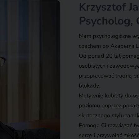
Krzysztof J
Psycholog, 
Mam psychologiczne wy
coachem
po Akademii L
Od ponad 20 lat pomaga
osobistych i zawodowyc
przepracować trudną pr
blokady.
Motywuję kobiety do os
poziomu poprzez pokazy
skutecznego stylu rand
Pomogę Ci rozwiązać tw
serce i przywołać miłość