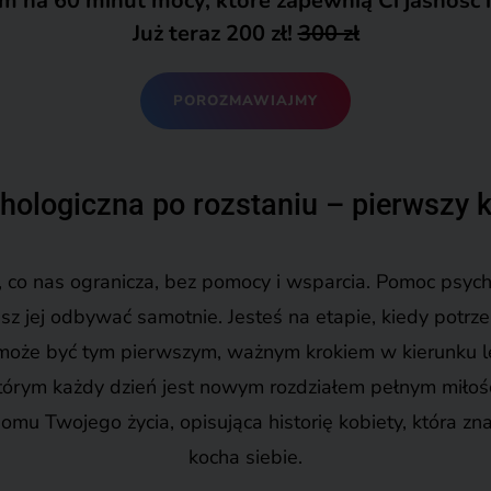
 na 60 minut mocy, które zapewnią Ci jasność i
Już teraz 2
00
zł!
300 zł
POROZMAWIAJMY
ologiczna po rozstaniu – pierwszy k
, co nas ogranicza, bez pomocy i wsparcia. Pomoc psych
isz jej odbywać samotnie. Jesteś na etapie, kiedy potr
 może być tym pierwszym, ważnym krokiem w kierunku le
tórym każdy dzień jest nowym rozdziałem pełnym miłości
omu Twojego życia, opisująca historię kobiety, która zn
kocha siebie.