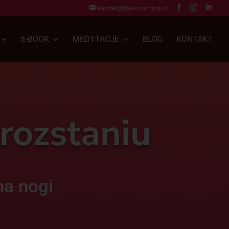
kontakt@lovecoaching.pl
E-BOOK
MEDYTACJE
BLOG
KONTAKT
rozstaniu
na nogi