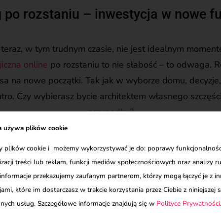
 po rozstaniu – inwestycja w nowe 
zy teraz, w tym trudnym czasie, nie jest idealnym mome
iczna online
po rozstaniu to nie słabość – to odwaga. R
ansa na nowe początki. Tak jak w wyborze domu, decyzje, 
tro. Czy wybierasz bycie architektem własnego szczęści
przypadku?
a używa plików cookie
iczna po rozstaniu – inwestycja w
plików cookie i możemy wykorzystywać je do: poprawy funkcjonalności
izacji treści lub reklam, funkcji mediów społecznościowych oraz analizy r
informacje przekazujemy zaufanym partnerom, którzy mogą łączyć je z i
się zagubiona i zraniona, możesz zainwestować w siebie.
ami, które im dostarczasz w trakcie korzystania przez Ciebie z niniejszej s
y psychologicznej po rozstaniu, która pomoże Ci upor
innych usług. Szczegółowe informacje znajdują się w
Polityce Prywatności
ie ze sobą. Wybierz mądrze, bo to nie tylko inwestycja 