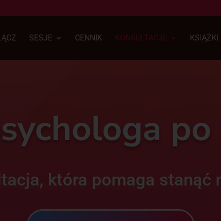
ŁĄCZ
SESJE
CENNIK
KONSULTACJE
KSIĄŻKI
ychologa po 
tacja, która pomaga stanąć 