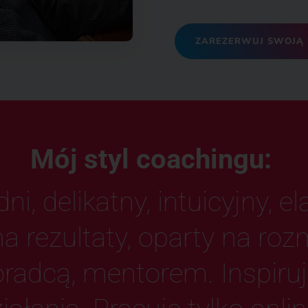
ZAREZERWUJ SWOJĄ 
Mój styl coachingu:
ni, delikatny, intuicyjny, e
a rezultaty, oparty na ro
oradcą, mentorem. Inspiru