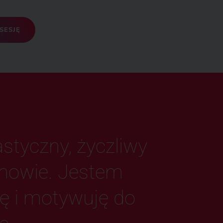
SESJĘ
lastyczny, życzliwy
zmowie. Jestem
ję i motywuję do