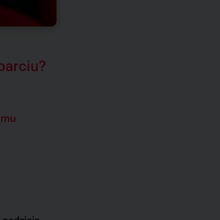
parciu?
omu