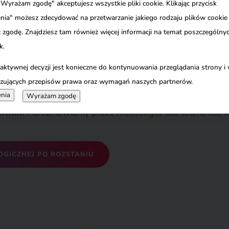
 "Wyrażam zgodę" akceptujesz wszystkie pliki cookie. Klikając przycisk
 dla Twojej duszy to Ty sama. Zrób to dla siebie. Bo za
nia" możesz zdecydować na przetwarzanie jakiego rodzaju plików cookie
szczęścia i poczucia wartości.
Wybierz siebie.
 zgodę. Znajdziesz tam również więcej informacji na temat poszczególn
k.
 aktywnej decyzji jest konieczne do kontynuowania przeglądania strony i
 300 zł).
zujących przepisów prawa oraz wymagań naszych partnerów.
mocyjną sesję.
Po dokonaniu opłaty system przekieruje
nia
Wyrażam zgodę
ermin.
Porozmawiamy przez messenger lub telefoniczni
OGICZNEJ PO ROZSTANIU