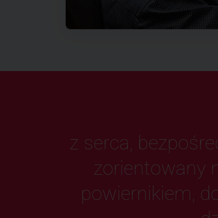
z serca, bezpośred
zorientowany n
powiernikiem, d