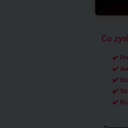
Co zys
✔️
Pr
✔️
An
✔️
Ela
✔️
Sk
✔️
Bra