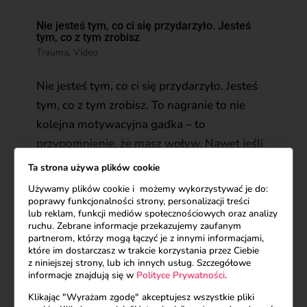
Nie jesteś tym, co ci się przydarzyło. Jesteś
tym, co z tym zrobisz
Trauma
,
Video
Nie jesteś tym, co ci się przydarzyło. Jesteś
tym, co z tym zrobisz. To nagranie to nie
kolejna motywacyjna gadka – to
przypomnienie, że masz wpływ. Nawet jeśli
życie cię przygięło, to ty decydujesz, czy się
Ta strona używa plików cookie
podniesiesz. Posłuchaj tego zanim znów
Używamy plików cookie i możemy wykorzystywać je do:
pozwolisz, by ktoś zranił twoje granice,
poprawy funkcjonalności strony, personalizacji treści
lub reklam, funkcji mediów społecznościowych oraz analizy
zignorował twoją wartość. Czas odzyskać
ruchu. Zebrane informacje przekazujemy zaufanym
siłę.
partnerom, którzy mogą łączyć je z innymi informacjami,
które im dostarczasz w trakcie korzystania przez Ciebie
z niniejszej strony, lub ich innych usług. Szczegółowe
informacje znajdują się w
Polityce Prywatności
.
Klikając "Wyrażam zgodę" akceptujesz wszystkie pliki