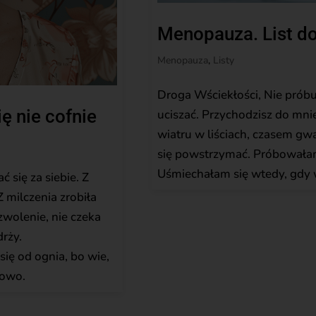
Menopauza. List do
Menopauza
,
Listy
Droga Wściekłości, Nie próbuję
ię nie cofnie
uciszać. Przychodzisz do mnie
wiatru w liściach, czasem gwa
się powstrzymać. Próbowałam 
Uśmiechałam się wtedy, gdy w
ć się za siebie. Z
 milczenia zrobiła
zwolenie, nie czeka
drży.
się od ognia, bo wie,
nowo.