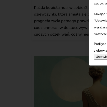
lub ich 
Każda kobieta nosi w sobie ślady tej, kt
dziewczynki, która śmiała się bez lęku, i
Klikając
pragnęła życia pełnego prawdy. Ale cza
"Ustawie
codzienności, w dostosowywaniu się do 
wyrażasz
cudzych oczekiwań, coś w niej zaczyna..
ciastecze
Podjęcie
z obowią
Ustawie