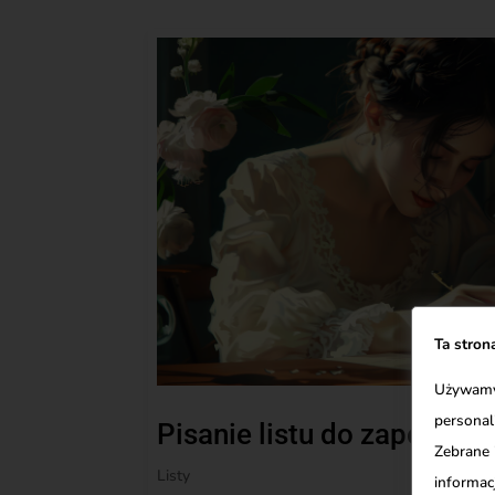
Ta stron
Używamy 
personal
Pisanie listu do zapomnia
Zebrane 
Listy
informacj