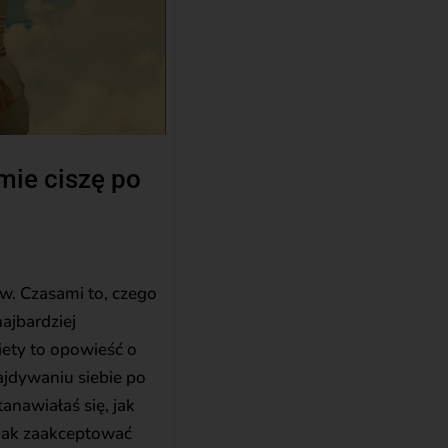
umie ciszę po
ów. Czasami to, czego
najbardziej
biety to opowieść o
ajdywaniu siebie po
anawiałaś się, jak
 jak zaakceptować