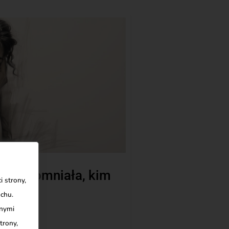
óra zapomniała, kim
 strony,
uchu.
nnymi
trony,