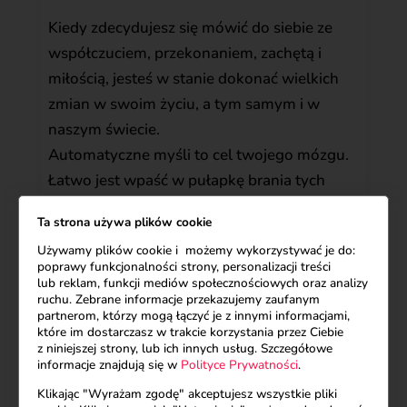
Kiedy zdecydujesz się mówić do siebie ze
współczuciem, przekonaniem, zachętą i
miłością, jesteś w stanie dokonać wielkich
zmian w swoim życiu, a tym samym i w
naszym świecie.
Automatyczne myśli to cel twojego mózgu.
Łatwo jest wpaść w pułapkę brania tych
myśli za prawdę. Pozytywne afirmacje mogą
Ta strona używa plików cookie
przeprogramować twój mózg i wzbogacić
Używamy plików cookie i możemy wykorzystywać je do:
twój osobisty słownik, a w konsekwencji
poprawy funkcjonalności strony, personalizacji treści
Twoje automatyczne myśli stają się głównie
lub reklam, funkcji mediów społecznościowych oraz analizy
ruchu. Zebrane informacje przekazujemy zaufanym
pozytywne.
partnerom, którzy mogą łączyć je z innymi informacjami,
które im dostarczasz w trakcie korzystania przez Ciebie
z niniejszej strony, lub ich innych usług. Szczegółowe
informacje znajdują się w
Polityce Prywatności
.
Klikając "Wyrażam zgodę" akceptujesz wszystkie pliki