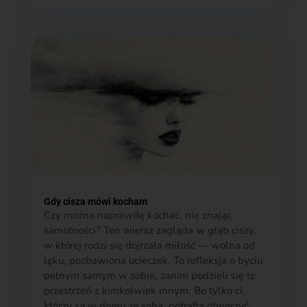
Gdy cisza mówi kocham
Czy można naprawdę kochać, nie znając
samotności? Ten wiersz zagląda w głąb ciszy,
w której rodzi się dojrzała miłość — wolna od
lęku, pozbawiona ucieczek. To refleksja o byciu
pełnym samym w sobie, zanim podzieli się tę
przestrzeń z kimkolwiek innym. Bo tylko ci,
którzy są w domu ze sobą, potrafią otworzyć