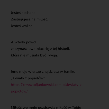
Jesteś kochana.
Zasługujesz na miłość.
Jesteś ważna.
A wtedy powoli,
zaczynasz uwalniać się z tej historii,
która nie musiała być Twoją.
Inne moje wiersze znajdziesz w tomiku
„Kwiaty z popiołów”
https://krzysztofjankowski.com.pl/kwiaty-z-
popiolow/
Miłość we mnie pozdrawia miłość w Tobie