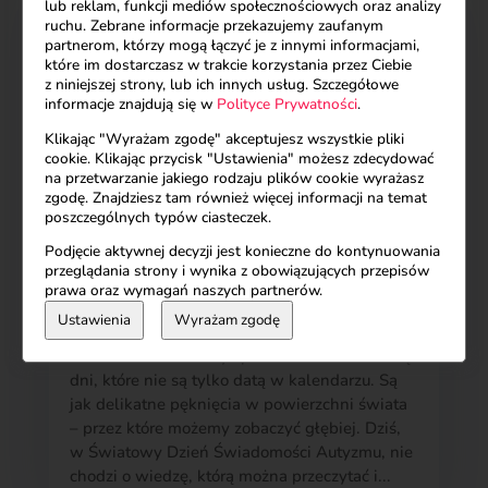
lub reklam, funkcji mediów społecznościowych oraz analizy
ruchu. Zebrane informacje przekazujemy zaufanym
partnerom, którzy mogą łączyć je z innymi informacjami,
które im dostarczasz w trakcie korzystania przez Ciebie
z niniejszej strony, lub ich innych usług. Szczegółowe
informacje znajdują się w
Polityce Prywatności
.
Klikając "Wyrażam zgodę" akceptujesz wszystkie pliki
cookie. Klikając przycisk "Ustawienia" możesz zdecydować
na przetwarzanie jakiego rodzaju plików cookie wyrażasz
zgodę. Znajdziesz tam również więcej informacji na temat
poszczególnych typów ciasteczek.
Podjęcie aktywnej decyzji jest konieczne do kontynuowania
przeglądania strony i wynika z obowiązujących przepisów
prawa oraz wymagań naszych partnerów.
Ustawienia
Wyrażam zgodę
Książka Z innego świata
Nie inność - lecz inny sposób czucia świata Są
dni, które nie są tylko datą w kalendarzu. Są
jak delikatne pęknięcia w powierzchni świata
– przez które możemy zobaczyć głębiej. Dziś,
w Światowy Dzień Świadomości Autyzmu, nie
chodzi o wiedzę, którą można przeczytać i...