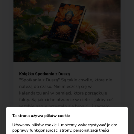
Książka Spotkania z Duszą
"Spotkania z Duszą" Są takie chwile, które nie
należą do czasu. Nie mieszczą się w
kalendarzu ani w pamięci, która porządkuje
fakty. Są jak ciche otwarcie w ciele – jakby coś
w tobie nagle przestało się bronić… i zaczęło
widzieć. Patrzysz na drugiego człowieka i to...
Ta strona używa plików cookie
Używamy plików cookie i możemy wykorzystywać je do:
poprawy funkcjonalności strony, personalizacji treści