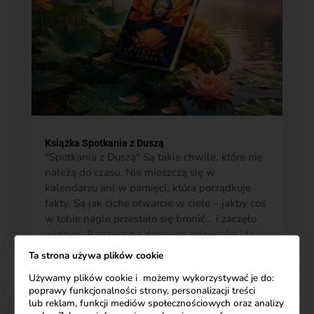
Książka Spotkania z Duszą
"Spotkania z Duszą" Są takie chwile, które nie
należą do czasu. Nie mieszczą się w
kalendarzu ani w pamięci, która porządkuje
fakty. Są jak ciche otwarcie w ciele – jakby coś
w tobie nagle przestało się bronić… i zaczęło
widzieć. Patrzysz na drugiego człowieka i to...
Ta strona używa plików cookie
Używamy plików cookie i możemy wykorzystywać je do:
poprawy funkcjonalności strony, personalizacji treści
lub reklam, funkcji mediów społecznościowych oraz analizy