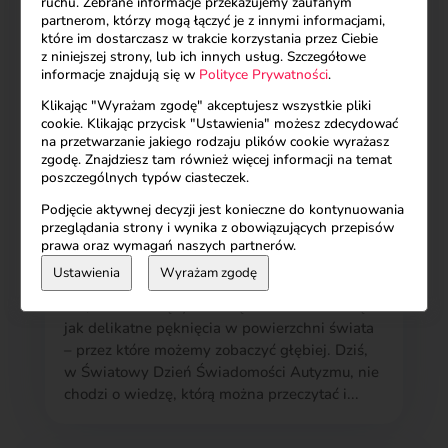
ruchu. Zebrane informacje przekazujemy zaufanym
partnerom, którzy mogą łączyć je z innymi informacjami,
które im dostarczasz w trakcie korzystania przez Ciebie
z niniejszej strony, lub ich innych usług. Szczegółowe
informacje znajdują się w
Polityce Prywatności
.
Klikając "Wyrażam zgodę" akceptujesz wszystkie pliki
cookie. Klikając przycisk "Ustawienia" możesz zdecydować
na przetwarzanie jakiego rodzaju plików cookie wyrażasz
zgodę. Znajdziesz tam również więcej informacji na temat
poszczególnych typów ciasteczek.
Podjęcie aktywnej decyzji jest konieczne do kontynuowania
przeglądania strony i wynika z obowiązujących przepisów
prawa oraz wymagań naszych partnerów.
Książka Z innego świata
Ustawienia
Wyrażam zgodę
Nie inność - lecz inny sposób czucia świata Są
dni, które nie są tylko datą w kalendarzu. Są
jak delikatne pęknięcia w powierzchni świata
– przez które możemy zobaczyć głębiej. Dziś,
w Światowy Dzień Świadomości Autyzmu, nie
chodzi o wiedzę, którą można przeczytać i...