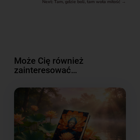
Next: Tam, gdzie boli, tam woła miłość
→
Może Cię również
zainteresować…