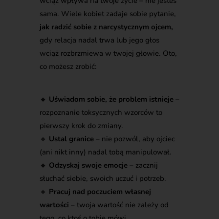
wciąż wpływa na twoje życie – nie jesteś
sama. Wiele kobiet zadaje sobie pytanie,
jak radzić sobie z narcystycznym ojcem,
gdy relacja nadal trwa lub jego głos
wciąż rozbrzmiewa w twojej głowie. Oto,
co możesz zrobić:
🔸
Uświadom sobie, że problem istnieje
–
rozpoznanie toksycznych wzorców to
pierwszy krok do zmiany.
🔸
Ustal granice
– nie pozwól, aby ojciec
(ani nikt inny) nadal tobą manipulował.
🔸
Odzyskaj swoje emocje
– zacznij
słuchać siebie, swoich uczuć i potrzeb.
🔸
Pracuj nad poczuciem własnej
wartości
– twoja wartość nie zależy od
tego, co ktoś o tobie mówi.