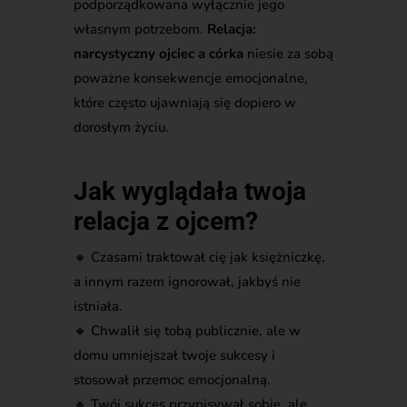
podporządkowana wyłącznie jego
własnym potrzebom.
Relacja:
narcystyczny ojciec a córka
niesie za sobą
poważne konsekwencje emocjonalne,
które często ujawniają się dopiero w
dorosłym życiu.
Jak wyglądała twoja
relacja z ojcem?
🔸
Czasami traktował cię jak księżniczkę,
a innym razem ignorował, jakbyś nie
istniała.
🔸
Chwalił się tobą publicznie, ale w
domu umniejszał twoje sukcesy i
stosował przemoc emocjonalną.
🔸
Twój sukces przypisywał sobie, ale