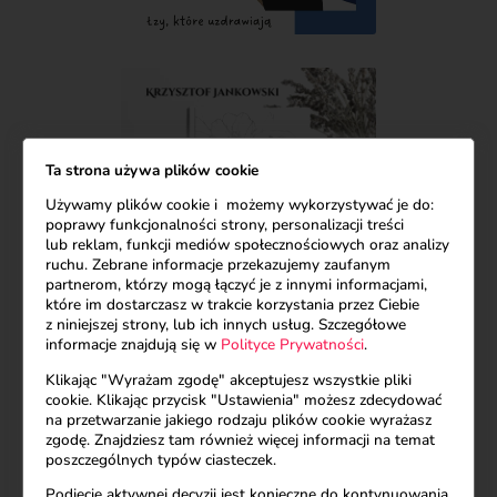
Ta strona używa plików cookie
Używamy plików cookie i możemy wykorzystywać je do:
poprawy funkcjonalności strony, personalizacji treści
lub reklam, funkcji mediów społecznościowych oraz analizy
ruchu. Zebrane informacje przekazujemy zaufanym
partnerom, którzy mogą łączyć je z innymi informacjami,
które im dostarczasz w trakcie korzystania przez Ciebie
z niniejszej strony, lub ich innych usług. Szczegółowe
informacje znajdują się w
Polityce Prywatności
.
Klikając "Wyrażam zgodę" akceptujesz wszystkie pliki
cookie. Klikając przycisk "Ustawienia" możesz zdecydować
←
Prev: Miłości nie można wymusić
na przetwarzanie jakiego rodzaju plików cookie wyrażasz
Next: Przyszła, żeby tańczyć
→
zgodę. Znajdziesz tam również więcej informacji na temat
poszczególnych typów ciasteczek.
Podjęcie aktywnej decyzji jest konieczne do kontynuowania