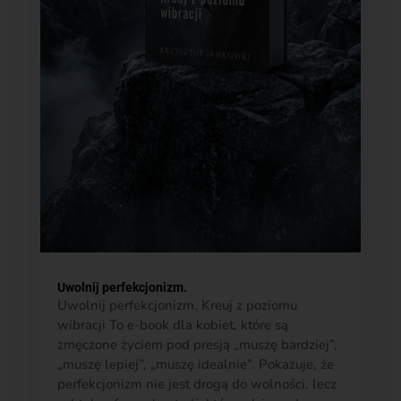
Uwolnij perfekcjonizm.
Uwolnij perfekcjonizm. Kreuj z poziomu
wibracji To e-book dla kobiet, które są
zmęczone życiem pod presją „muszę bardziej”,
„muszę lepiej”, „muszę idealnie”. Pokazuje, że
perfekcjonizm nie jest drogą do wolności, lecz