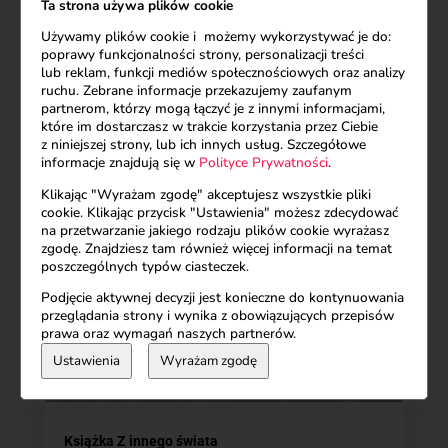
Ta strona używa plików cookie
fakty. Są jak ciche otwarcie w ciele – jakby coś
Używamy plików cookie i możemy wykorzystywać je do:
w tobie nagle przestało się bronić… i zaczęło
poprawy funkcjonalności strony, personalizacji treści
widzieć. Patrzysz na drugiego człowieka i to...
lub reklam, funkcji mediów społecznościowych oraz analizy
ruchu. Zebrane informacje przekazujemy zaufanym
partnerom, którzy mogą łączyć je z innymi informacjami,
które im dostarczasz w trakcie korzystania przez Ciebie
z niniejszej strony, lub ich innych usług. Szczegółowe
informacje znajdują się w
Polityce Prywatności
.
Klikając "Wyrażam zgodę" akceptujesz wszystkie pliki
cookie. Klikając przycisk "Ustawienia" możesz zdecydować
na przetwarzanie jakiego rodzaju plików cookie wyrażasz
zgodę. Znajdziesz tam również więcej informacji na temat
poszczególnych typów ciasteczek.
Podjęcie aktywnej decyzji jest konieczne do kontynuowania
przeglądania strony i wynika z obowiązujących przepisów
prawa oraz wymagań naszych partnerów.
Ustawienia
Wyrażam zgodę
Książka Z innego świata