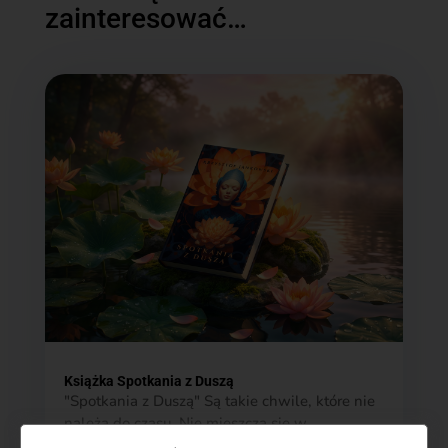
zainteresować…
Książka Spotkania z Duszą
"Spotkania z Duszą" Są takie chwile, które nie
należą do czasu. Nie mieszczą się w
kalendarzu ani w pamięci, która porządkuje