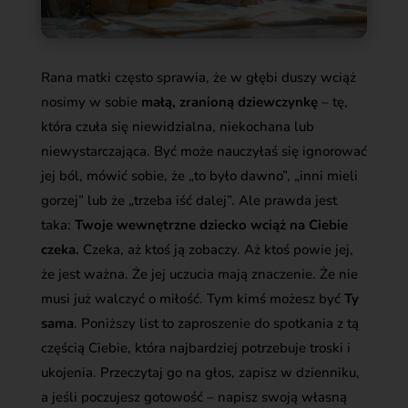
Rana matki często sprawia, że w głębi duszy wciąż
nosimy w sobie
małą, zranioną dziewczynkę
– tę,
która czuła się niewidzialna, niekochana lub
niewystarczająca. Być może nauczyłaś się ignorować
jej ból, mówić sobie, że „to było dawno”, „inni mieli
gorzej” lub że „trzeba iść dalej”. Ale prawda jest
taka:
Twoje wewnętrzne dziecko wciąż na Ciebie
czeka.
Czeka, aż ktoś ją zobaczy. Aż ktoś powie jej,
że jest ważna. Że jej uczucia mają znaczenie. Że nie
musi już walczyć o miłość. Tym kimś możesz być
Ty
sama
. Poniższy list to zaproszenie do spotkania z tą
częścią Ciebie, która najbardziej potrzebuje troski i
ukojenia. Przeczytaj go na głos, zapisz w dzienniku,
a jeśli poczujesz gotowość – napisz swoją własną