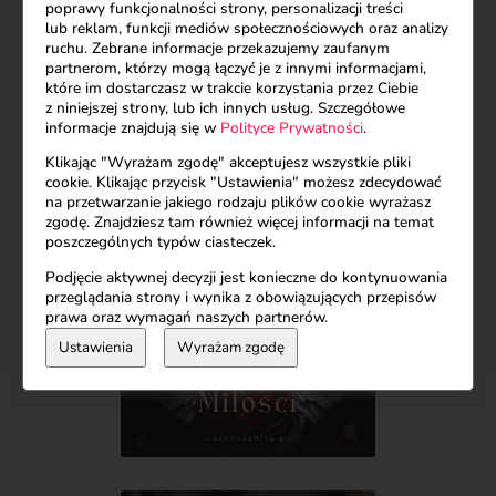
Pomogę Ci opuścić smutną krainę czekania i
poprawy funkcjonalności strony, personalizacji treści
sprawię by Twoje serce mocniej zabiło. Czekam na
lub reklam, funkcji mediów społecznościowych oraz analizy
Ciebie ❤️
ruchu. Zebrane informacje przekazujemy zaufanym
partnerom, którzy mogą łączyć je z innymi informacjami,
które im dostarczasz w trakcie korzystania przez Ciebie
Wewnętrzne dziecko
|
Relacja z matką
|
z niniejszej strony, lub ich innych usług. Szczegółowe
Wiersze
informacje znajdują się w
Polityce Prywatności
.
Klikając "Wyrażam zgodę" akceptujesz wszystkie pliki
cookie. Klikając przycisk "Ustawienia" możesz zdecydować
na przetwarzanie jakiego rodzaju plików cookie wyrażasz
zgodę. Znajdziesz tam również więcej informacji na temat
poszczególnych typów ciasteczek.
Podjęcie aktywnej decyzji jest konieczne do kontynuowania
przeglądania strony i wynika z obowiązujących przepisów
prawa oraz wymagań naszych partnerów.
Ustawienia
Wyrażam zgodę