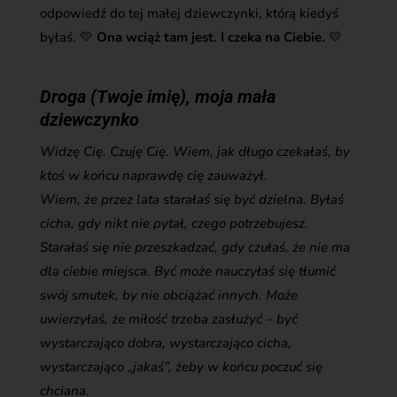
odpowiedź do tej małej dziewczynki, którą kiedyś
byłaś. 💛
Ona wciąż tam jest. I czeka na Ciebie.
💛
Droga (Twoje imię), moja mała
dziewczynko
Widzę Cię. Czuję Cię. Wiem, jak długo czekałaś, by
ktoś w końcu naprawdę cię zauważył.
Wiem, że przez lata starałaś się być dzielna. Byłaś
cicha, gdy nikt nie pytał, czego potrzebujesz.
Starałaś się nie przeszkadzać, gdy czułaś, że nie ma
dla ciebie miejsca. Być może nauczyłaś się tłumić
swój smutek, by nie obciążać innych. Może
uwierzyłaś, że miłość trzeba zasłużyć – być
wystarczająco dobra, wystarczająco cicha,
wystarczająco „jakaś”, żeby w końcu poczuć się
chciana.