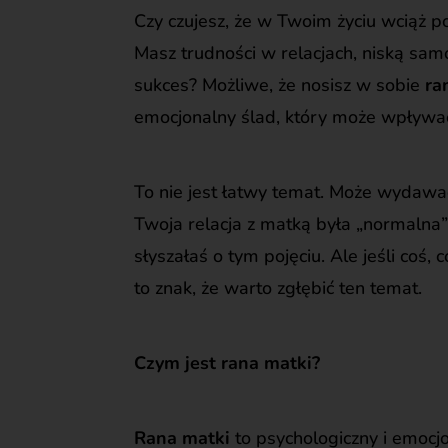
Czy czujesz, że w Twoim życiu wciąż 
Masz trudności w relacjach, niską sam
sukces? Możliwe, że nosisz w sobie
ra
emocjonalny ślad, który może wpływać 
To nie jest łatwy temat. Może wydawać
Twoja relacja z matką była „normalna” 
słyszałaś o tym pojęciu. Ale jeśli coś, 
to znak, że warto zgłębić ten temat.
Czym jest rana matki?
Rana matki
to psychologiczny i emocjon