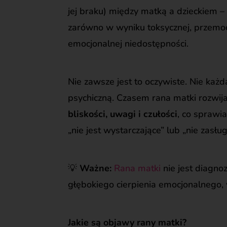
jej braku) między matką a dzieckiem –
zarówno w wyniku toksycznej, przemoco
emocjonalnej niedostępności.
Nie zawsze jest to oczywiste. Nie każ
psychiczną. Czasem rana matki rozwij
bliskości, uwagi i czułości
, co sprawia
„nie jest wystarczające” lub „nie zasług
💡
Ważne:
Rana matki
nie jest diagn
głębokiego cierpienia emocjonalnego, 
Jakie są objawy rany matki?