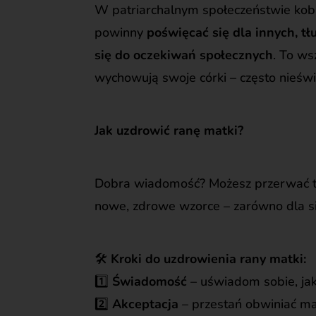
W patriarchalnym społeczeństwie kobi
powinny
poświęcać się dla innych, t
się do oczekiwań społecznych
. To ws
wychowują swoje córki – często nieświ
Jak uzdrowić ranę matki?
Dobra wiadomość? Możesz przerwać ten
nowe, zdrowe wzorce – zarówno dla sie
🛠️
Kroki do uzdrowienia rany matki:
1️⃣
Świadomość
– uświadom sobie, jak
2️⃣
Akceptacja
– przestań obwiniać mat