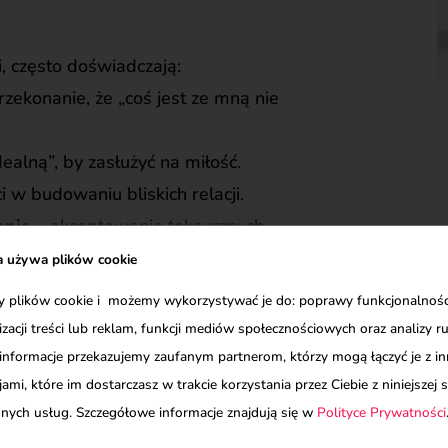
, często doświadczają:
ekonanie, że „coś jest ze mną nie
ealną”, by zasłużyć na miłość.
i w budowaniu bliskich relacji.
anie
– akceptowanie toksycznych
a używa plików cookie
nych
– potrzeby zewnętrznej
plików cookie i możemy wykorzystywać je do: poprawy funkcjonalności
izacji treści lub reklam, funkcji mediów społecznościowych oraz analizy r
ch sukcesów i szczęścia.
informacje przekazujemy zaufanym partnerom, którzy mogą łączyć je z i
ami
– rywalizacji, zazdrości lub
ami, które im dostarczasz w trakcie korzystania przez Ciebie z niniejszej s
innych usług. Szczegółowe informacje znajdują się w
Polityce Prywatności