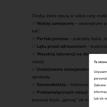
Osoby, które noszą w sobie ranę matki
✅
Niskiej samooceny
– wewnętrzne prz
tak”.
✅
Perfekcjonizmu
– potrzeby bycia „id
✅
Lęku przed odrzuceniem
– trudnośc
✅
Wysokiej tolerancji na złe traktow
relacji.
Ta stron
✅
Uzależnienia emocjonalnego od in
Używamy 
aprobaty.
personal
✅
Samosabotażu
– blokowania własny
Zebrane 
✅
Problematycznych relacji z kobiet
informacj
lub ich 
poczucia bycia „gorszą” od innych.