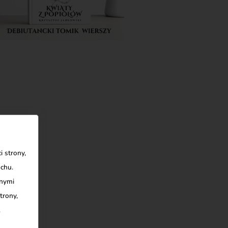
 strony,
uchu.
nnymi
trony,
.