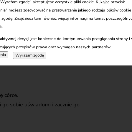
 "Wyrażam zgodę" akceptujesz wszystkie pliki cookie. Klikając przycisk
nia" możesz zdecydować na przetwarzanie jakiego rodzaju plików cookie
nia na pokolenie?
 zgodę. Znajdziesz tam również więcej informacji na temat poszczególn
k.
jak my, same wychowywały się w
 aktywnej decyzji jest konieczne do kontynuowania przeglądania strony i
rce, które często nieświadomie
zujących przepisów prawa oraz wymagań naszych partnerów.
nia
Wyrażam zgodę
ę córce.
i go sobie uświadomi i zacznie go