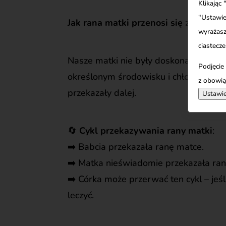
Klikając
"Ustawie
Jak rana matki przenosi się z pokole
wyrażasz
ciastecze
Nasze matki nie były doskonałe. Tak 
Podjęcie
określonym środowisku i chłonęły wzo
z obowią
przekazały dalej.
Ustawie
🔄
Cykl przekazywania rany matki
:
➡️
Babcia przekazała ranę matce.
➡️
Matka nieświadomie przekazała ran
➡️
Córka może przerwać ten cykl – jeśl
leczyć.