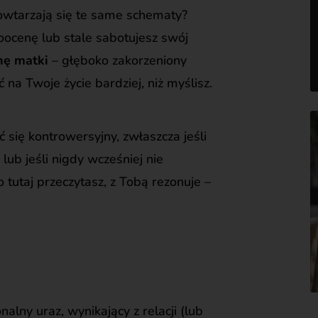
powtarzają się te same schematy?
oocenę lub stale sabotujesz swój
nę matki
– głęboko zakorzeniony
na Twoje życie bardziej, niż myślisz.
 się kontrowersyjny, zwłaszcza jeśli
lub jeśli nigdy wcześniej nie
co tutaj przeczytasz, z Tobą rezonuje –
alny uraz, wynikający z relacji (lub