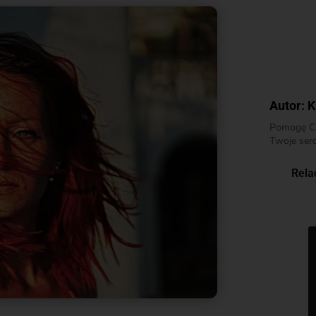
Autor:
K
Pomogę Ci 
Twoje serc
Rela