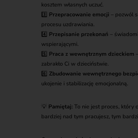
kosztem własnych uczuć.
3️⃣
Przepracowanie emocji
– pozwól so
procesu uzdrawiania.
4️⃣
Przepisanie przekonań
– świadomi
wspierającymi.
5️⃣
Praca z wewnętrznym dzieckiem
–
zabrakło Ci w dzieciństwie.
6️⃣
Zbudowanie wewnętrznego bezpi
ukojenie i stabilizację emocjonalną.
💡
Pamiętaj:
To nie jest proces, który d
bardziej nad tym pracujesz, tym bardzi