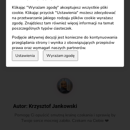
zaobserwuj mnie, aby nie przegapić kolejnych
Klikając "Wyrażam zgodę" akceptujesz wszystkie pliki
cookie. Klikając przycisk "Ustawienia" możesz zdecydować
wskazówek dotyczących związków.
na przetwarzanie jakiego rodzaju plików cookie wyrażasz
zgodę. Znajdziesz tam również więcej informacji na temat
poszczególnych typów ciasteczek.
Miłość we mnie pozdrawia miłość w Tobie
Podjęcie aktywnej decyzji jest konieczne do kontynuowania
Krzysztof Jankowski
przeglądania strony i wynika z obowiązujących przepisów
prawa oraz wymagań naszych partnerów.
Ustawienia
Wyrażam zgodę
Autor:
Krzysztof Jankowski
Pomogę Ci opuścić smutną krainę czekania i sprawię by
Twoje serce mocniej zabiło. Czekam na Ciebie ❤️