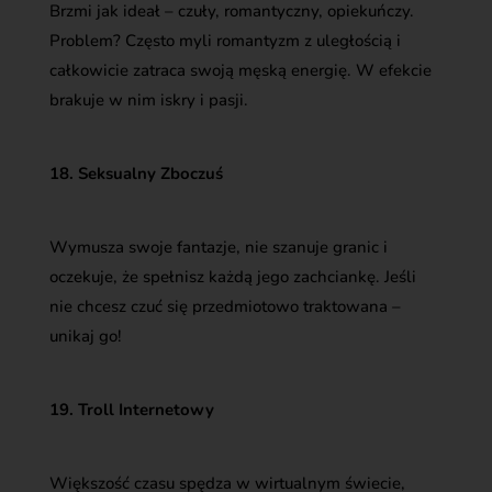
Brzmi jak ideał – czuły, romantyczny, opiekuńczy.
Problem? Często myli romantyzm z uległością i
całkowicie zatraca swoją męską energię. W efekcie
brakuje w nim iskry i pasji.
18. Seksualny Zboczuś
Wymusza swoje fantazje, nie szanuje granic i
oczekuje, że spełnisz każdą jego zachciankę. Jeśli
nie chcesz czuć się przedmiotowo traktowana –
unikaj go!
19. Troll Internetowy
Większość czasu spędza w wirtualnym świecie,