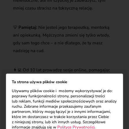
niewidoczne, ale im szybciej je zauważysz, tym
mniej czasu stracisz na toksyczną relację.
💡
Pamiętaj:
Nie jesteś jego terapeutką, mentorką
ani opiekunką. Mężczyzna zmieni się tylko wtedy,
gdy sam tego chce – a nie dlatego, że ty masz
nadzieję na cud.
👩‍💻
Od 10 lat prowadzę sesje online, pomagając
kobietom budować zdrowe relacje. Jeśli chcesz
Ta strona używa plików cookie
omówić swoją sytuację – skontaktuj się ze mną.
Używamy plików cookie i możemy wykorzystywać je do:
Zapraszam na sesje online
poprawy funkcjonalności strony, personalizacji treści
https://krzysztofjankowski.com.pl/konsultacja-
lub reklam, funkcji mediów społecznościowych oraz analizy
ruchu. Zebrane informacje przekazujemy zaufanym
online/
partnerom, którzy mogą łączyć je z innymi informacjami,
które im dostarczasz w trakcie korzystania przez Ciebie
z niniejszej strony, lub ich innych usług. Szczegółowe
informacje znajdują się w
Polityce Prywatności
.
👉
Podobało ci się?
Udostępnij ten artykuł, polub i