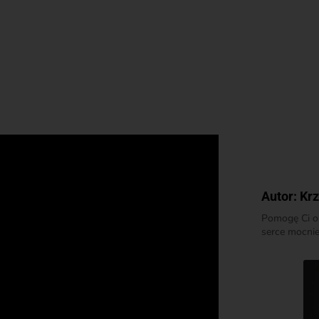
Autor:
Krz
Pomogę Ci op
serce mocnie