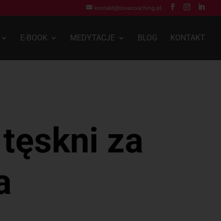
kontakt@lovecoaching.pl
E-BOOK
MEDYTACJE
BLOG
KONTAKT
tęskni za
a