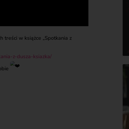
ch treści w książce „Spotkania z
kania-z-dusza-ksiazka/
obie