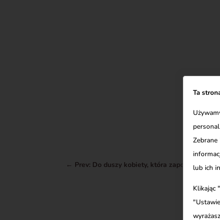
Ta stron
Używamy 
personal
Zebrane 
informacj
←
Prev: Do duszy kobiety, która zapomniała, jak
lub ich 
Klikając
"Ustawie
wyrażasz