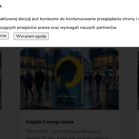
k.
 aktywnej decyzji jest konieczne do kontynuowania przeglądania strony i
ież zainteresować…
zujących przepisów prawa oraz wymagań naszych partnerów.
nia
Wyrażam zgodę
Książka Z innego świata
Nie inność - lecz inny sposób czucia
świata Są dni, które nie są tylko datą w