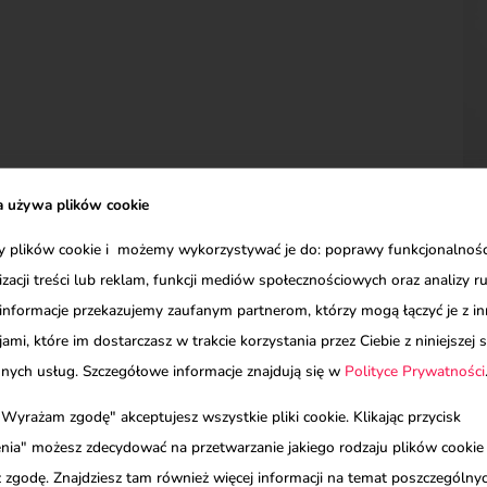
a używa plików cookie
plików cookie i możemy wykorzystywać je do: poprawy funkcjonalności
izacji treści lub reklam, funkcji mediów społecznościowych oraz analizy r
informacje przekazujemy zaufanym partnerom, którzy mogą łączyć je z i
ami, które im dostarczasz w trakcie korzystania przez Ciebie z niniejszej s
 patrzeć na świat oczami dziecka
N
innych usług. Szczegółowe informacje znajdują się w
Polityce Prywatności
 "Wyrażam zgodę" akceptujesz wszystkie pliki cookie. Klikając przycisk
nia" możesz zdecydować na przetwarzanie jakiego rodzaju plików cookie
 zgodę. Znajdziesz tam również więcej informacji na temat poszczególn