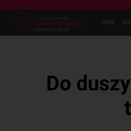
HOME
DO
Do duszy 