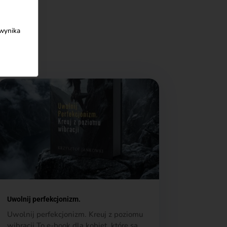
 wynika
Uwolnij perfekcjonizm.
Uwolnij perfekcjonizm. Kreuj z poziomu
wibracji To e-book dla kobiet, które są