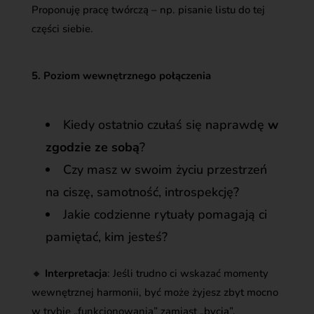
Proponuję pracę twórczą – np. pisanie listu do tej
części siebie.
5. Poziom wewnętrznego połączenia
Kiedy ostatnio czułaś się naprawdę
w
zgodzie ze sobą
?
Czy masz w swoim życiu przestrzeń
na ciszę, samotność, introspekcję?
Jakie codzienne rytuały pomagają ci
pamiętać, kim jesteś?
🔸
Interpretacja
: Jeśli trudno ci wskazać momenty
wewnętrznej harmonii, być może żyjesz zbyt mocno
w trybie „funkcjonowania” zamiast „bycia”.