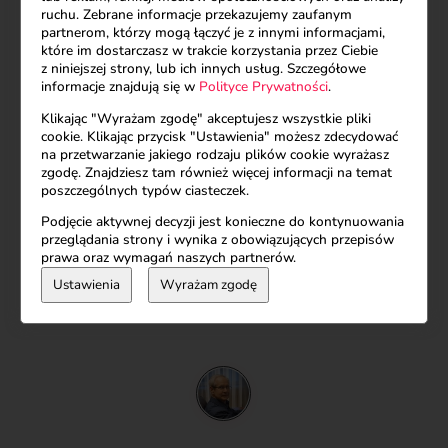
ruchu. Zebrane informacje przekazujemy zaufanym
słuchanie i bycie
.
partnerom, którzy mogą łączyć je z innymi informacjami,
Może ten test będzie twoim pierwszym krokiem.
które im dostarczasz w trakcie korzystania przez Ciebie
z niniejszej strony, lub ich innych usług. Szczegółowe
informacje znajdują się w
Polityce Prywatności
.
Jak odzyskać siebie?
Czytaj więcej…
Klikając "Wyrażam zgodę" akceptujesz wszystkie pliki
cookie. Klikając przycisk "Ustawienia" możesz zdecydować
na przetwarzanie jakiego rodzaju plików cookie wyrażasz
zgodę. Znajdziesz tam również więcej informacji na temat
Miłość we mnie pozdrawia miłość w Tobie ❤️
poszczególnych typów ciasteczek.
Krzysztof Jankowski
Podjęcie aktywnej decyzji jest konieczne do kontynuowania
przeglądania strony i wynika z obowiązujących przepisów
prawa oraz wymagań naszych partnerów.
Ustawienia
Wyrażam zgodę