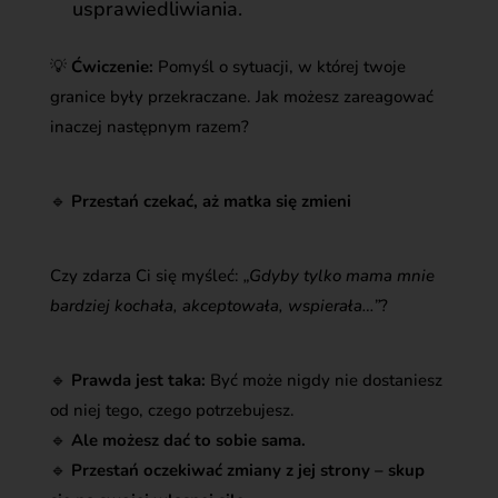
usprawiedliwiania.
💡
Ćwiczenie:
Pomyśl o sytuacji, w której twoje
granice były przekraczane. Jak możesz zareagować
inaczej następnym razem?
🔹
Przestań czekać, aż matka się zmieni
Czy zdarza Ci się myśleć:
„Gdyby tylko mama mnie
bardziej kochała, akceptowała, wspierała…”
?
🔹
Prawda jest taka:
Być może nigdy nie dostaniesz
od niej tego, czego potrzebujesz.
🔹
Ale możesz dać to sobie sama.
🔹
Przestań oczekiwać zmiany z jej strony – skup