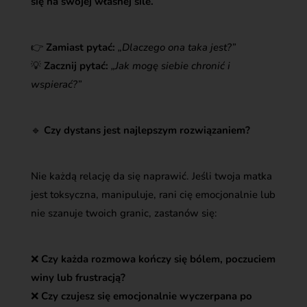
się na swojej własnej sile.
👉
Zamiast pytać:
„Dlaczego ona taka jest?”
💡
Zacznij pytać:
„Jak mogę siebie chronić i
wspierać?”
🔹
Czy dystans jest najlepszym rozwiązaniem?
Nie każdą relację da się naprawić. Jeśli twoja matka
jest toksyczna, manipuluje, rani cię emocjonalnie lub
nie szanuje twoich granic, zastanów się:
❌
Czy każda rozmowa kończy się bólem, poczuciem
winy lub frustracją?
❌
Czy czujesz się emocjonalnie wyczerpana po