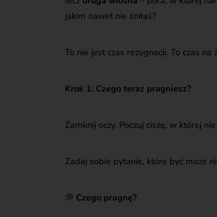
lecz
druga wiosna
– pora, w której na
jakim nawet nie śniłaś?
To nie jest czas rezygnacji. To czas n
Krok 1: Czego teraz pragniesz?
Zamknij oczy. Poczuj ciszę, w której ni
Zadaj sobie pytanie, które być może ni
💭
Czego pragnę?