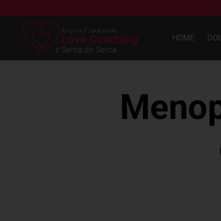
HOME
DO
Menop