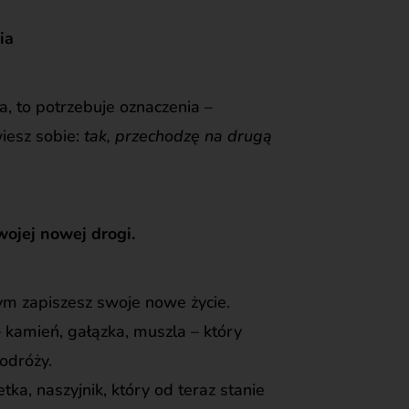
ia
a, to potrzebuje oznaczenia –
esz sobie:
tak, przechodzę na drugą
wojej nowej drogi.
ym zapiszesz swoje nowe życie.
 kamień, gałązka, muszla – który
podróży.
tka, naszyjnik, który od teraz stanie