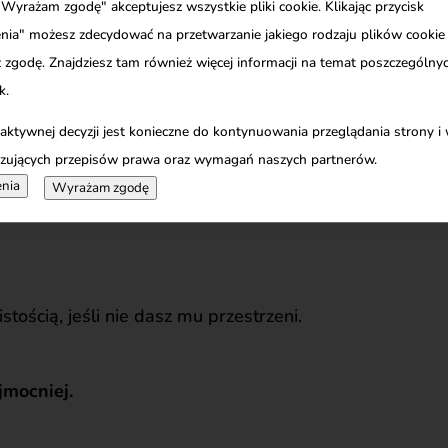
 "Wyrażam zgodę" akceptujesz wszystkie pliki cookie. Klikając przycisk
nia" możesz zdecydować na przetwarzanie jakiego rodzaju plików cookie
ć
nie
życiu, które już cię nie karmi – i
 zgodę. Znajdziesz tam również więcej informacji na temat poszczególn
żce.
k.
 ich.
Nie ma rzeczy zbyt wielkich ani
 aktywnej decyzji jest konieczne do kontynuowania przeglądania strony i
zujących przepisów prawa oraz wymagań naszych partnerów.
nia
Wyrażam zgodę
tością, jeśli nie dasz mu przestrzeni.
jmocniej.