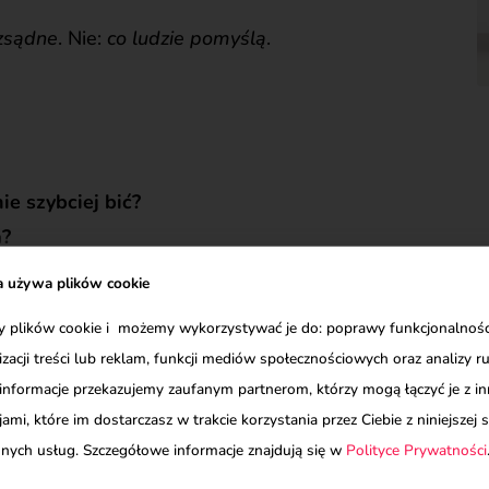
ozsądne
. Nie:
co ludzie pomyślą
.
ie szybciej bić?
a?
a używa plików cookie
łowy.
plików cookie i możemy wykorzystywać je do: poprawy funkcjonalności
izacji treści lub reklam, funkcji mediów społecznościowych oraz analizy r
informacje przekazujemy zaufanym partnerom, którzy mogą łączyć je z i
e nie miałaś na to czasu.
ami, które im dostarczasz w trakcie korzystania przez Ciebie z niniejszej s
tnie, ale lęk cię powstrzymywał.
innych usług. Szczegółowe informacje znajdują się w
Polityce Prywatności
śród lasów, ale mówiłaś sobie, że