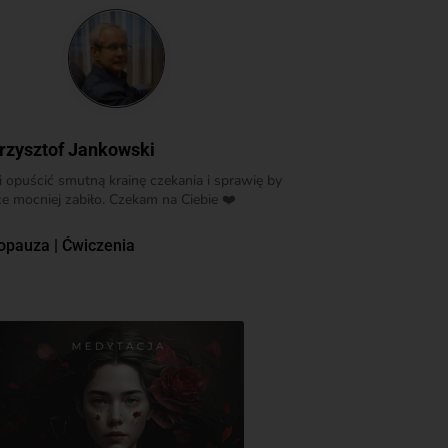
rzysztof Jankowski
opuścić smutną krainę czekania i sprawię by
e mocniej zabiło. Czekam na Ciebie ❤️
opauza
|
Ćwiczenia