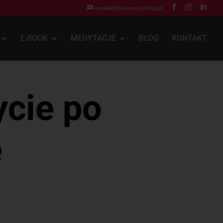
kontakt@lovecoaching.pl
E-BOOK
MEDYTACJE
BLOG
KONTAKT
cie po
e