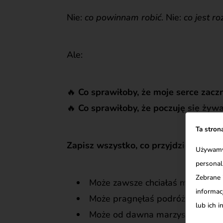
Nie:
co powinnam robić
. Nie:
co jest r
Ale:
🔥
Co sprawiłoby, że moje serce zaczn
🔥
Co sprawiłoby, że poczuję się żyw
Ta stron
Zapisz wszystko, co przyjdzie ci do g
Używamy 
personal
Zebrane 
Może zawsze chciałaś malować, al
informacj
Może pragnęłaś podróżować samo
lub ich 
Może od dawna marzysz o domu w