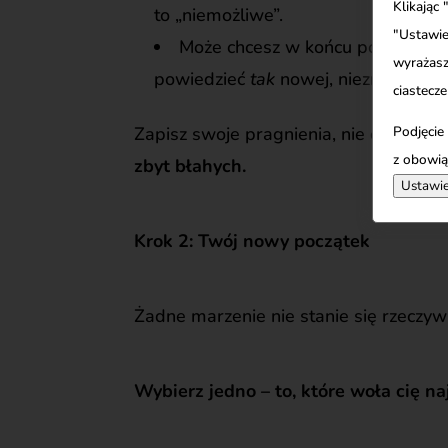
Klikając
to „niemożliwe”.
"Ustawie
Może chcesz w końcu powiedzie
wyrażasz
powiedzieć
tak
nowej, nieznanej ście
ciastecze
Zapisz swoje pragnienia, nie oceniając
Podjęcie
z obowią
zbyt błahych.
Ustawie
Krok 2: Twój nowy początek
Żadne marzenie nie stanie się rzeczywis
Wybierz jedno – to, które woła cię na