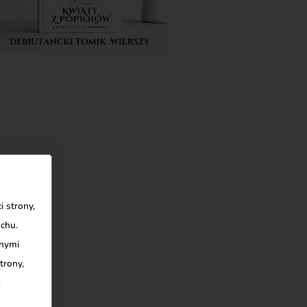
 strony,
uchu.
nnymi
trony,
.