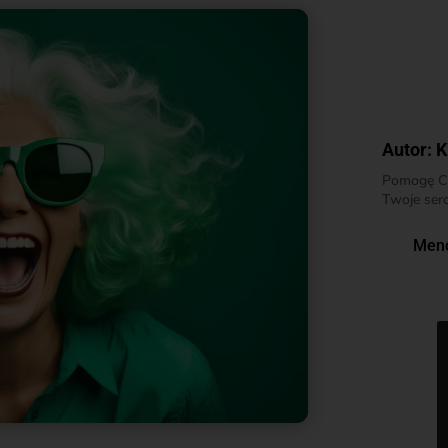
Autor:
K
Pomogę Ci 
Twoje serc
Men