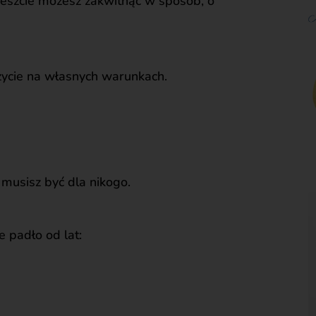
reszcie możesz zakwitnąć w sposób, o
a życie na własnych warunkach.
e musisz być dla nikogo.
e padło od lat: