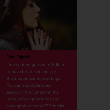
Tytuł Zajawki
Your content goes here. Edit or
remove this text inline or in
the module Content settings.
You can also style every
aspect of this content in the
module Design settings and
even apply custom CSS to this