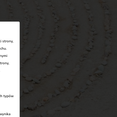
 strony,
uchu.
nnymi
trony,
.
ych typów
 wynika