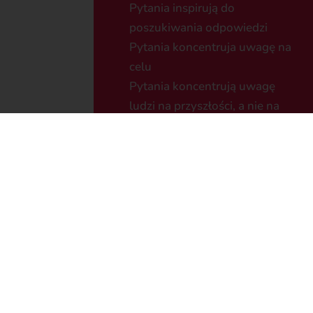
Pytania inspirują do
poszukiwania odpowiedzi
Pytania koncentruja uwagę na
celu
Pytania koncentrują uwagę
ludzi na przyszłości, a nie na
przeszłości
Pytania koncentrują ludzi na
odkrywaniu rozwiązań
Pytania umożliwiają
dokonanie wglądów i
rozwiązań
# Czego chciałbyś WIĘCEJ w
swoim życiu?
# Czego chciałbyś MNIEJ w