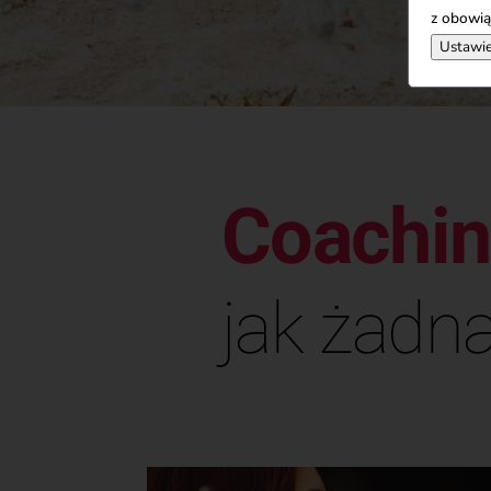
z obowią
Ustawie
Coachi
jak żadna