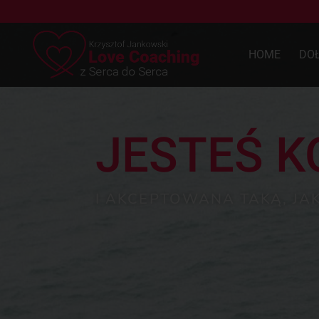
HOME
DO
JESTEŚ 
I AKCEPTOWANA TAKĄ, JAK