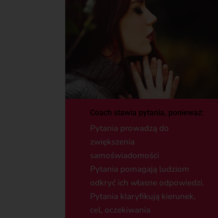
Coach stawia pytania, ponieważ:
Pytania prowadzą do
zwiększenia
samoświadomości
Pytania pomagają ludziom
odkryć ich własne odpowiedzi.
Pytania klaryfikują kierunek,
cel, oczekiwania