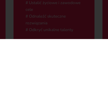
# Ustalić życiowe i zawodowe
cele
# Odnaleźć skuteczne
rozwiązania
# Odkryć unikalne talenty