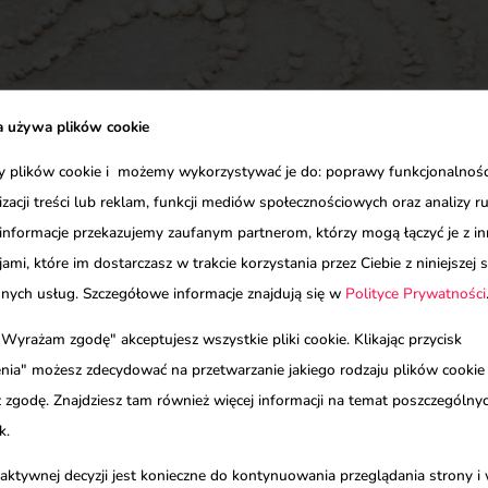
a używa plików cookie
plików cookie i możemy wykorzystywać je do: poprawy funkcjonalności
izacji treści lub reklam, funkcji mediów społecznościowych oraz analizy r
informacje przekazujemy zaufanym partnerom, którzy mogą łączyć je z i
ami, które im dostarczasz w trakcie korzystania przez Ciebie z niniejszej s
innych usług. Szczegółowe informacje znajdują się w
Polityce Prywatności
 "Wyrażam zgodę" akceptujesz wszystkie pliki cookie. Klikając przycisk
nia" możesz zdecydować na przetwarzanie jakiego rodzaju plików cookie
 zgodę. Znajdziesz tam również więcej informacji na temat poszczególn
k.
 aktywnej decyzji jest konieczne do kontynuowania przeglądania strony i