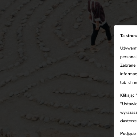
Ta stron
Używamy 
personal
Zebrane 
informacj
lub ich 
Klikając
"Ustawie
wyrażasz
ciastecze
Podjęcie